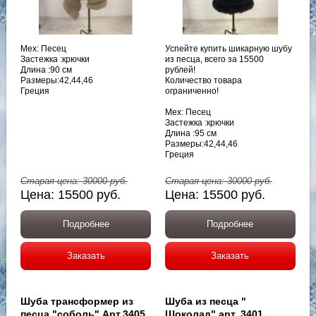
Мех: Песец
Успейте купить шикарную шубу
Застежка :крючки
из песца, всего за 15500
Длина :90 см
рублей!
Размеры:42,44,46
Количество товара
Греция
ограниченно!
Мех: Песец
Застежка :крючки
Длина :95 см
Размеры:42,44,46
Греция
Старая цена:
30000
руб.
Старая цена:
30000
руб.
Цена:
15500
руб.
Цена:
15500
руб.
Подробнее
Подробнее
Заказать
Заказать
Шуба трансформер из
Шуба из песца "
песца "соболь" Арт.3405
Шоколад" арт. 3401