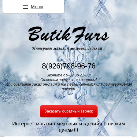
Меню
8(926)798-96-76
Звоните с 9-00 до 21-00!
Ответим на все ваши вопросы!
Или сделайте заказ он-лайн и мы с вами свяжемся для подтверждения
заказа!
Заказать обратный звонок
Интернет магазин меховых изделий по низким
ценам!!!