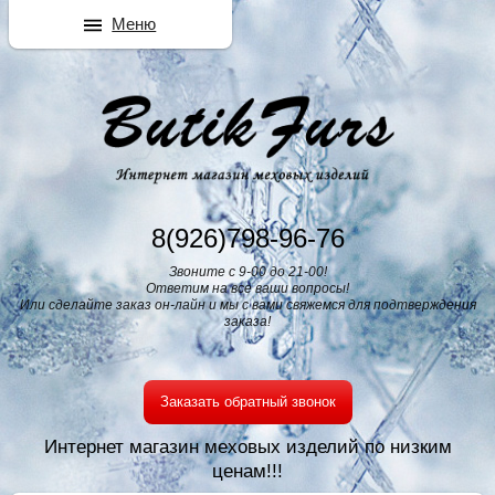
Меню
8(926)798-96-76
Звоните с 9-00 до 21-00!
Ответим на все ваши вопросы!
Или сделайте заказ он-лайн и мы с вами свяжемся для подтверждения
заказа!
Заказать обратный звонок
Интернет магазин меховых изделий по низким
ценам!!!