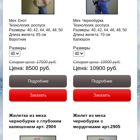
Мех: Енот
Мех: Чернобурка
Технология: роспуск
Технология: роспуск
Размеры: 40, 42, 44, 46, 48, 50
Размеры: 40, 42, 44, 46, 48, 50
Длина жилета: 65 см
Длина жилета: 70 см
Воротник
Капюшон
Размеры
Размеры
Старая цена:
17500
руб.
Старая цена:
19900
руб.
Цена:
8500
руб.
Цена:
10900
руб.
Подробнее
Подробнее
Заказать
Заказать
Жилетка из меха
Жилет из меха
чернобурки с глубоким
чернобурки с
капюшоном арт. 2904
мордочками арт.2905