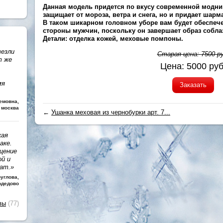
Данная модель придется по вкусу современной модниц
защищает от мороза, ветра и снега, но и придает шар
В таком шикарном головном уборе вам будет обеспе
стороны мужчин, поскольку он завершает образ собла
Детали: отделка кожей, меховые помпоны.
везли
Старая цена:
7500
ру
т же
Цена:
5000
руб
мя
Заказать
темовна
,
 москва
←
Ушанка меховая из чернобурки арт. 7...
кая
аке.
щение
ой и
чат.»
руглова
,
одедово
вы
(77)