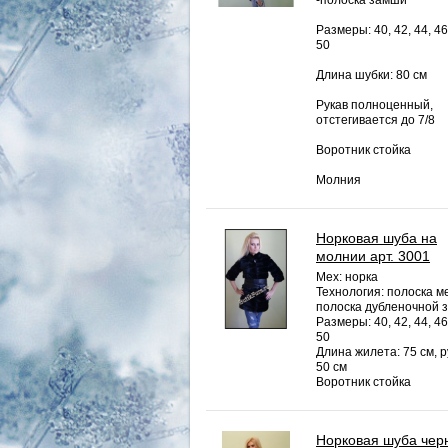
-полоска замши
Размеры: 40, 42, 44, 46
50
Длина шубки: 80 см
Рукав полноценный,
отстегивается до 7/8
Воротник стойка
Молния
Норковая шуба на
молнии арт. 3001
Мех: норка
Технология: полоска ме
полоска дубленочной 
Размеры: 40, 42, 44, 46
50
Длина жилета: 75 см, р
50 см
Воротник стойка
Норковая шуба чер