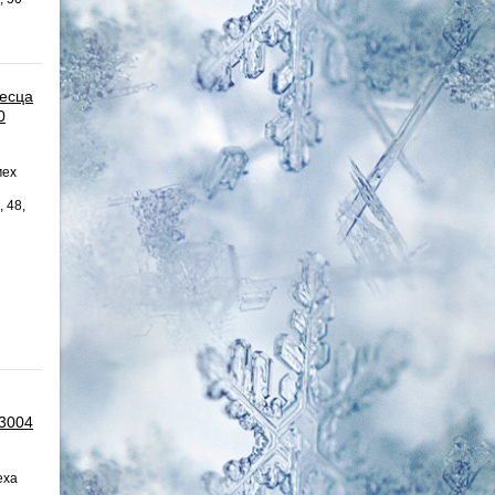
песца
0
мех
, 48,
 3004
еха