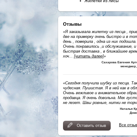
Жилетки из лисы
Отзывы
«Я заказывала жилетку из песца , при
две на примерку очень быстро и в то
день , померила , одна из них подошла.
Очень понравилось ,и обслуживание, и
быстрая доставка , в ближайшее вре
хоч
...
[читать далее]
»
Сахарова Евгения Ар
менеджер,
«Сегодня получила шубку из песца. Та
чудесная. Пушистая. Я в ней как в обл
Очень вежливое и внимательное обра
продавца. Я очень довольна. Мех густ
не лезет. Швы ровные, нитки не тор
Наталья К
Дом
Все отзы
Оставить отзыв