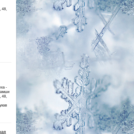
, 48,
ха -
замши
, 48,
укав
ная