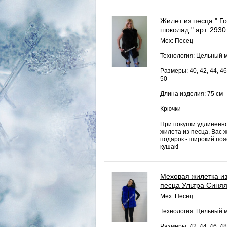
Жилет из песца " Г
шоколад " арт. 2930
Мех: Песец
Технология: Цельный 
Размеры: 40, 42, 44, 46
50
Длина изделия: 75 см
Крючки
При покупки удлиненн
жилета из песца, Вас 
подарок - широкий пояс
кушак!
Меховая жилетка и
песца Ультра Синя
Мех: Песец
Технология: Цельный 
Размеры: 42, 44, 46, 48