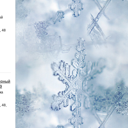
ый
, 48
ерный
29
ка
, 48,