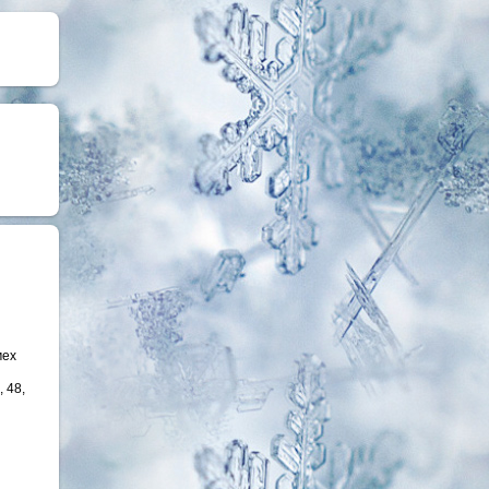
мех
, 48,