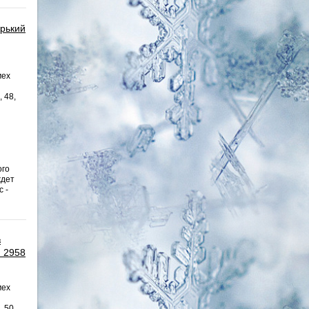
орький
мех
, 48,
ого
ждет
 -
з
я 2958
мех
, 50