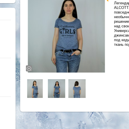
Легенда
ALCOTT.
повседн
необычн
решение 
над сво
Универс
джинсам
под кеды
ткань п