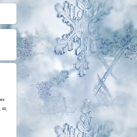
мех
, 48,