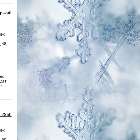
орький
мех
, 48,
ого
ждет
 -
з
я 2958
мех
, 50