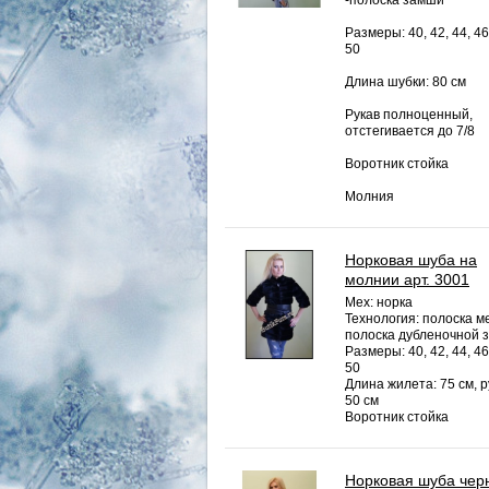
-полоска замши
Размеры: 40, 42, 44, 46
50
Длина шубки: 80 см
Рукав полноценный,
отстегивается до 7/8
Воротник стойка
Молния
Норковая шуба на
молнии арт. 3001
Мех: норка
Технология: полоска ме
полоска дубленочной 
Размеры: 40, 42, 44, 46
50
Длина жилета: 75 см, р
50 см
Воротник стойка
Норковая шуба чер