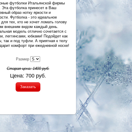
рные футболки Итальянской фирмы
 Эта футболка принесет в Ваш
евный образ нотку яркости и
ости. Футболка - это идеальное
для тех, кто не хочет ломать голову
им внешним видом каждый день.
альная модель отлично сочетается с
и, леггинсами, юбками! Подойдет как
, так и под туфли. А приятная к телу
одарит комфорт при ежедневной носке!
Размер
Старая цена:
1400
руб.
Цена:
700
руб.
Заказать