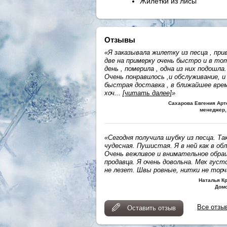
Жилетки из лисы
Отзывы
«Я заказывала жилетку из песца , при
две на примерку очень быстро и в то
день , померила , одна из них подошла.
Очень понравилось ,и обслуживание, и
быстрая доставка , в ближайшее вре
хоч
...
[читать далее]
»
Сахарова Евгения Ар
менеджер,
«Сегодня получила шубку из песца. Та
чудесная. Пушистая. Я в ней как в обл
Очень вежливое и внимательное обра
продавца. Я очень довольна. Мех густ
не лезет. Швы ровные, нитки не тор
Наталья К
Дом
Все отзы
Оставить отзыв