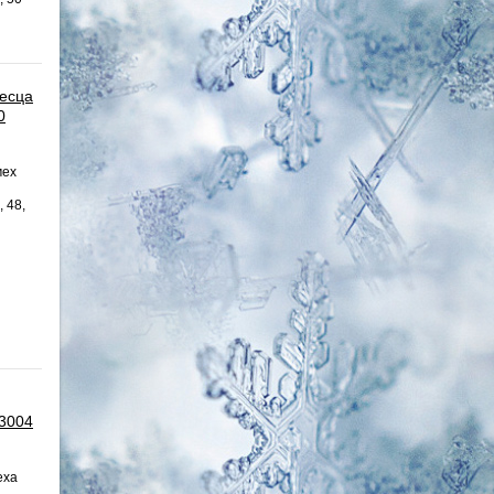
песца
0
мех
, 48,
 3004
еха