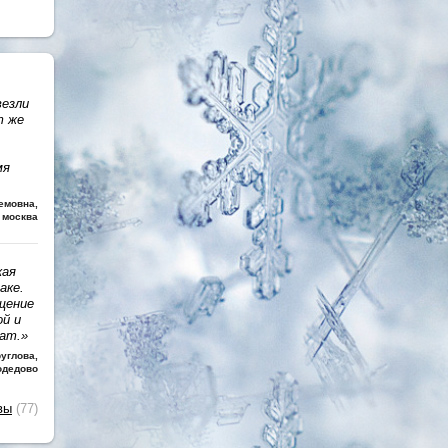
везли
т же
мя
темовна
,
 москва
кая
аке.
щение
ой и
чат.»
руглова
,
одедово
вы
(77)