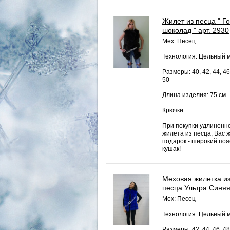
Жилет из песца " Г
шоколад " арт. 2930
Мех: Песец
Технология: Цельный 
Размеры: 40, 42, 44, 46
50
Длина изделия: 75 см
Крючки
При покупки удлиненн
жилета из песца, Вас 
подарок - широкий пояс
кушак!
Меховая жилетка и
песца Ультра Синя
Мех: Песец
Технология: Цельный 
Размеры: 42, 44, 46, 48