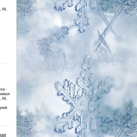
, 48,
ха -
замши
, 48,
укав
ная