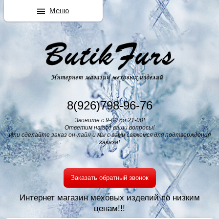
Меню
8(926)798-96-76
Звоните с 9-00 до 21-00!
Ответим на все ваши вопросы!
Или сделайте заказ он-лайн и мы с вами свяжемся для подтверждения
заказа!
Заказать обратный звонок
Интернет магазин меховых изделий по низким
ценам!!!