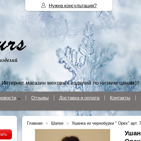
Нужна консультация?
Интернет магазин меховых изделий по низким ценам!!!
новости
Отзывы
Доставка и оплата
Контакты
Главная
Шапки
Ушанка из чернобурки " Орех" арт. 
Ушан