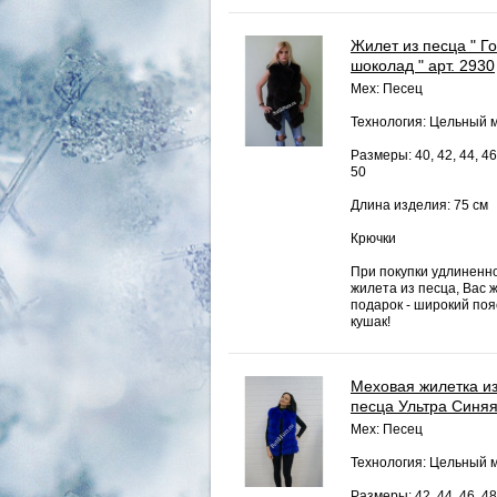
Жилет из песца " Г
шоколад " арт. 2930
Мех: Песец
Технология: Цельный 
Размеры: 40, 42, 44, 46
50
Длина изделия: 75 см
Крючки
При покупки удлиненн
жилета из песца, Вас 
подарок - широкий пояс
кушак!
Меховая жилетка и
песца Ультра Синя
Мех: Песец
Технология: Цельный 
Размеры: 42, 44, 46, 48