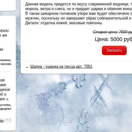
Данная модель придется по вкусу современной моднице, т
мороза, ветра и снега, но и придает шарма и обаяния вне
В таком шикарном головном уборе вам будет обеспечено 
мужчин, поскольку он завершает образ соблазнительной и
Детали: отделка кожей, меховые помпоны.
везли
Старая цена:
7500
ру
т же
Цена:
5000
руб
мя
Заказать
темовна
,
 москва
←
Шапка - ушанка из песца арт. 7001
кая
аке.
щение
ой и
чат.»
руглова
,
одедово
вы
(77)