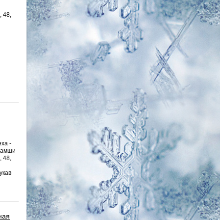
, 48,
ха -
замши
, 48,
укав
ная