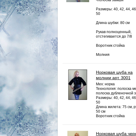
-полоска замши
Размеры: 40, 42, 44, 46
50
Длина шубки: 80 см
Рукав полноценный,
отстегивается до 7/8
Воротник стойка
Молния
Норковая шуба на
молнии арт. 3001
Мех: норка
Технология: полоска ме
полоска дубленочной 
Размеры: 40, 42, 44, 46
50
Длина жилета: 75 см, р
50 см
Воротник стойка
Норковая шуба чер