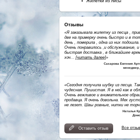
Жилетки из лисы
Отзывы
«Я заказывала жилетку из песца , при
две на примерку очень быстро и в то
день , померила , одна из них подошла.
Очень понравилось ,и обслуживание, и
быстрая доставка , в ближайшее вре
хоч
...
[читать далее]
»
Сахарова Евгения Ар
менеджер,
«Сегодня получила шубку из песца. Та
чудесная. Пушистая. Я в ней как в обл
Очень вежливое и внимательное обра
продавца. Я очень довольна. Мех густ
не лезет. Швы ровные, нитки не тор
Наталья К
Дом
Все отзы
Оставить отзыв