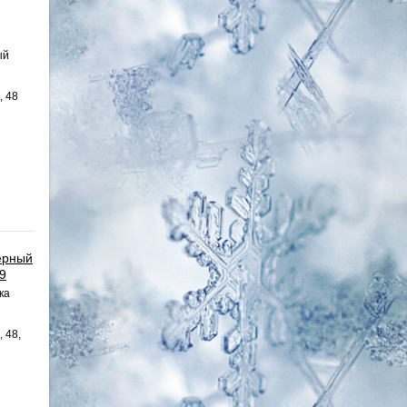
ый
, 48
ерный
29
ка
, 48,