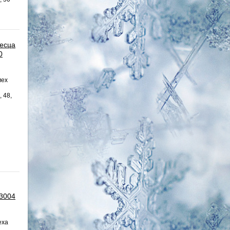
песца
0
мех
, 48,
 3004
еха