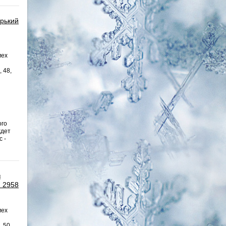
орький
мех
, 48,
ого
ждет
 -
з
я 2958
мех
, 50