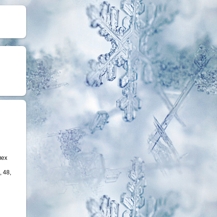
мех
, 48,