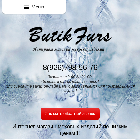
Меню
8(926)798-96-76
Звоните с 9-00 до 21-00!
Ответим на все ваши вопросы!
Или сделайте заказ он-лайн и мы с вами свяжемся для подтверждения
заказа!
Заказать обратный звонок
Интернет магазин меховых изделий по низким
ценам!!!