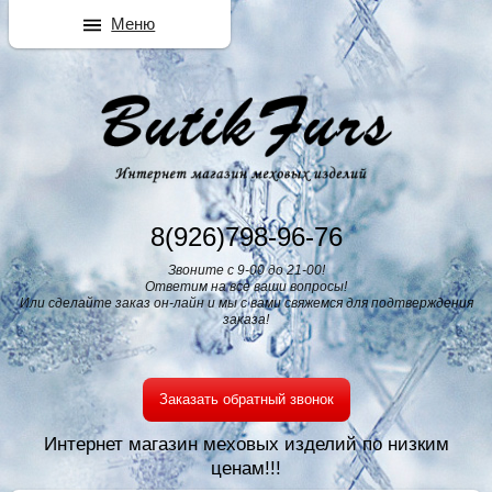
Меню
8(926)798-96-76
Звоните с 9-00 до 21-00!
Ответим на все ваши вопросы!
Или сделайте заказ он-лайн и мы с вами свяжемся для подтверждения
заказа!
Заказать обратный звонок
Интернет магазин меховых изделий по низким
ценам!!!