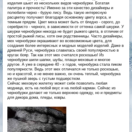
изделия шьют из нескольких видов чернобурки. Богатая
палитра и прочность! Именно за эти качество дизайнеры и
полюбили черно - бурую лису. Ведь такую интересную
расцветку получают благодаря основному цвету ворса, и
темным прядям. Цвет меха может быть от бледно - серого, до
серебристо - черного, в зависимости от оттенка самой шкурки. У
шкурки чернобурки некогда не будет рыжего цвета, в отличии от
простой рыжей лисы, хотя они родственницы. Часто дизайнеры,
мех чернобурки окрашивают во всевозможные цвета, для
создания более интересных и модных моделей изделий. Даже в
древней Руси, чернобурка славилась своей популярностью в
кругах бояр. Так как этот мех считался роскошью! Из
чернобурки шили шапки, шубы, плащи меховые и многое
другое. А уже в середине 40 - х годов, чернобурка стала пиком
популярности. Ведь этот мех отличался не только роскошью,
но и красотой, и не менее важно, он очень теплый, чернобурка
же пушной зверь с густым подшерстком.
Сейчас меховую жилетку может себе позволить любая
модница, есть на любой вкус и на любой карман. Сейчас из
чернобурки делают не только верхнюю одежду, но и предметы
для декора дома, пледы, ковры.