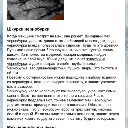
Шкурки чернобурки
Когда женщина смотрит на мех, она робеет. Шикарный мех
чернобурки, давным давно стал любимицей многих дам, ведь
чернобурка всегда пользовалась спросом, будь то это древняя
Русь или наше время. Чернобурка отличается густой, своим
шиком. Из множества моделей, каждая модница, найдет
изделия на свой вкус. Юные девушки любят
жилетки из
чернобурки
, а дам в возрасте любят шубы и пальто.
Чернобурка, это длинношерстный пушной зверь. Это густота и
объём.
Поэтому с осторожностью нужно подходить к выбору изделия
из чернобурки, ведь она придает пышность, а значит увеличит
вас в размере.
Чернобурку часто используют как аксессуар, украшают сумки,
сапоги. Шьют из нее шапки, это тепло и красиво. Часто
чернобурку подделывают, точнее заменяют мех чернобурки
другим мехом, предварительно его покрасив. Обязательно
нужно знать, что у чернобурки ворс из трех цветов, черный,
белый и серый. Если вы видите только два цвета, значит перед
вами мех какого то другого зверя. Поэтому будьте осторожны!
Мех черно-бурой лисы